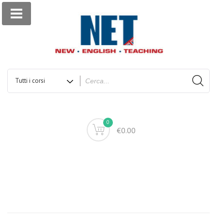
0
€0.00