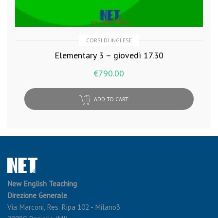
CORSI DI INGLESE
Elementary 3 – giovedì 17.30
€
790.00
ADD TO CART
New English Teaching
Direzione Generale
Via Marconi, Res. Ripa 102 - Milano3