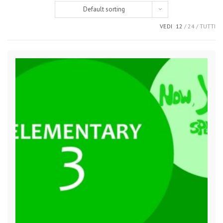
Default sorting
VEDI
12
24
TUTTI