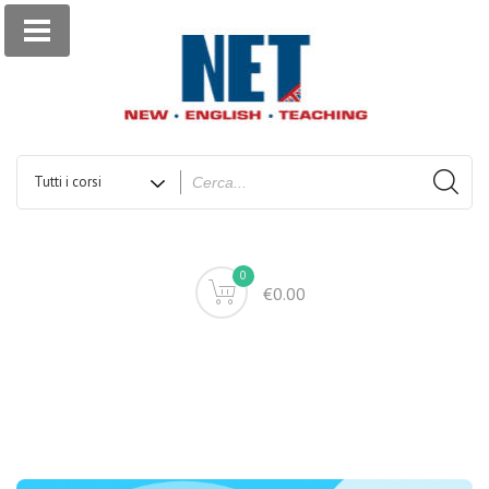
0
€0.00